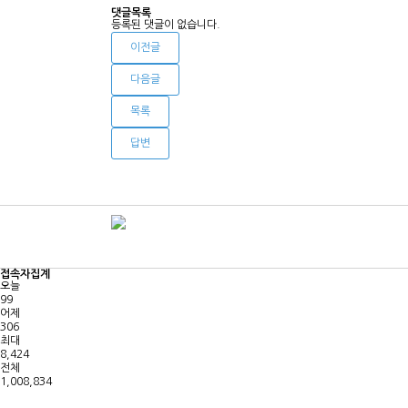
댓글목록
등록된 댓글이 없습니다.
이전글
다음글
목록
답변
접속자집계
오늘
99
어제
306
최대
8,424
전체
1,008,834