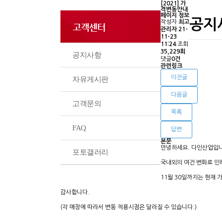
[2021] 가
격변동안내
페이지 정보
공지
작성자
최고
관리자
21-
11-23
11:24
조회
35,229회
공지사항
댓글
0건
관련링크
이전글
자유게시판
다음글
고객문의
목록
FAQ
답변
본문
안녕하세요. 다인산업입니
포토갤러리
국내외의 여건 변화로 인해
11월 30일까지는 현재
감사합니다.
(각 매장에 따라서 변동 적용시점은 달라질 수 있습니다.)